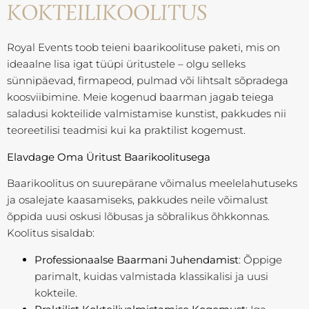
KOKTEILIKOOLITUS
Royal Events toob teieni baarikoolituse paketi, mis on
ideaalne lisa igat tüüpi üritustele – olgu selleks
sünnipäevad, firmapeod, pulmad või lihtsalt sõpradega
koosviibimine. Meie kogenud baarman jagab teiega
saladusi kokteilide valmistamise kunstist, pakkudes nii
teoreetilisi teadmisi kui ka praktilist kogemust.
Elavdage Oma Üritust Baarikoolitusega
Baarikoolitus on suurepärane võimalus meelelahutuseks
ja osalejate kaasamiseks, pakkudes neile võimalust
õppida uusi oskusi lõbusas ja sõbralikus õhkkonnas.
Koolitus sisaldab:
Professionaalse Baarmani Juhendamist
: Õppige
parimalt, kuidas valmistada klassikalisi ja uusi
kokteile.