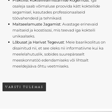
Praktilist Kokteilivalmistamise Kogemust
: Iga
osaleja saab võimaluse proovida kätt kokteilide
segamisel, kasutades professionaalseid
töövahendeid ja tehnikaid.
Maitseelamuste Jagamist
: Avastage erinevaid
maitseid ja koostisosi, mis teevad iga kokteili
unikaalseks.
Lõbusat ja Harivat Tegevust
: Meie baarikoolitus on
disainitud nii, et see oleks nii informatiivne kui ka
meelelahutuslik, sobides suurepäraselt
meeskonnatöö edendamiseks või lihtsalt
meeldejääva õhtu veetmiseks.
VARSTI TULEMAS