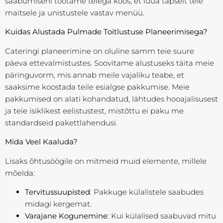
saabumiseni töötame teiega koos, et luua täpselt teie
maitsele ja unistustele vastav menüü.
Kuidas Alustada Pulmade Toitlustuse Planeerimisega?
Cateringi planeerimine on oluline samm teie suure
päeva ettevalmistustes. Soovitame alustuseks täita meie
päringuvorm, mis annab meile vajaliku teabe, et
saaksime koostada teile esialgse pakkumise. Meie
pakkumised on alati kohandatud, lähtudes hooajalisusest
ja teie isiklikest eelistustest, mistõttu ei paku me
standardseid pakettlahendusi.
Mida Veel Kaaluda?
Lisaks õhtusöögile on mitmeid muid elemente, millele
mõelda:
Tervitussuupisted
: Pakkuge külalistele saabudes
midagi kergemat.
Varajane Kogunemine
: Kui külalised saabuvad mitu