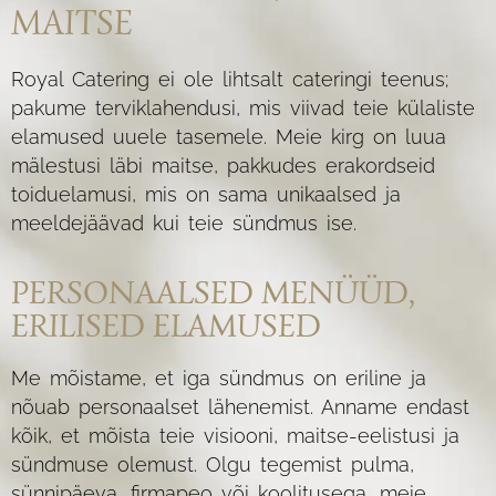
MAITSE
Royal Catering ei ole lihtsalt cateringi teenus;
pakume terviklahendusi, mis viivad teie külaliste
elamused uuele tasemele. Meie kirg on luua
mälestusi läbi maitse, pakkudes erakordseid
toiduelamusi, mis on sama unikaalsed ja
meeldejäävad kui teie sündmus ise.
PERSONAALSED MENÜÜD,
ERILISED ELAMUSED
Me mõistame, et iga sündmus on eriline ja
nõuab personaalset lähenemist. Anname endast
kõik, et mõista teie visiooni, maitse-eelistusi ja
sündmuse olemust. Olgu tegemist pulma,
sünnipäeva, firmapeo või koolitusega, meie