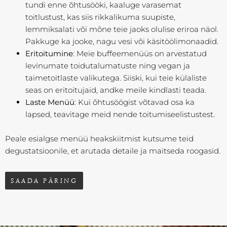
tundi enne õhtusööki, kaaluge varasemat
toitlustust, kas siis rikkalikuma suupiste,
lemmiksalati või mõne teie jaoks olulise eriroa näol.
Pakkuge ka jooke, nagu vesi või käsitöölimonaadid.
Eritoitumine
: Meie buffeemenüüs on arvestatud
levinumate toidutalumatuste ning vegan ja
taimetoitlaste valikutega. Siiski, kui teie külaliste
seas on eritoitujaid, andke meile kindlasti teada.
Laste Menüü
: Kui õhtusöögist võtavad osa ka
lapsed, teavitage meid nende toitumiseelistustest.
Peale esialgse menüü heakskiitmist kutsume teid
degustatsioonile, et arutada detaile ja maitseda roogasid.
SAADA PÄRING